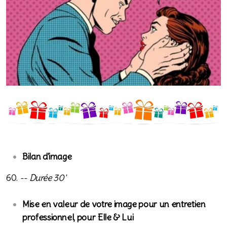
Le style
Les accessoires
Calluspeeling pieds
Bilan d'image
Soin D-TOX visage
60.
-- Durée 30'
DUO Soin D-TOX & Calluspeeling
Mise en valeur de votre image pour un entretien
professionnel, pour Elle & Lui